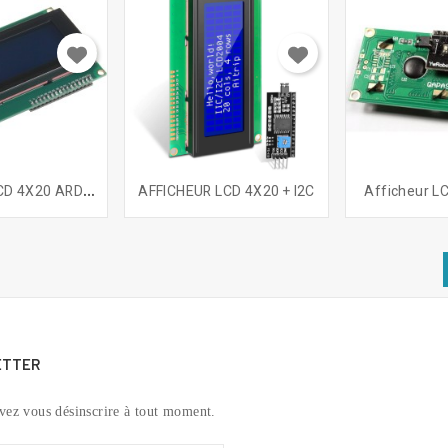
A
FFICHEUR LCD 4X20 ARDUINO
AFFICHEUR LCD 4X20 + I2C
Afficheur LC
ETTER
vez vous désinscrire à tout moment.