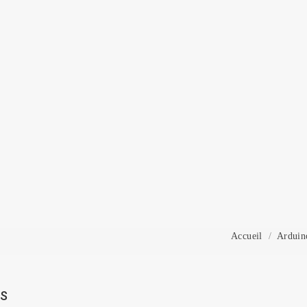
onnexion
 need to be logged in to save products in your wish list.
Annuler
Connexion
Accueil
Arduin
RS