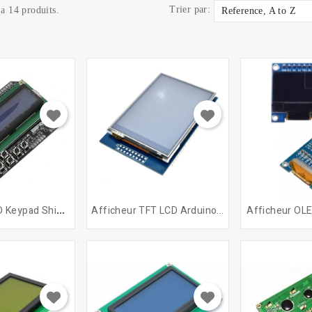
Trier par:
 a 14 produits.
Reference, A to Z
A
Fficheur LCD Keypad Shield...
Afficheur TFT LCD Arduino...
Afficheur OLE