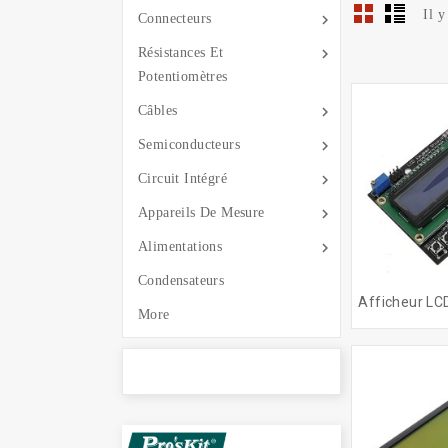
Il y

Connecteurs

Résistances Et
Potentiomètres

Câbles

Semiconducteurs

Circuit Intégré

Appareils De Mesure

Alimentations
Condensateurs
More