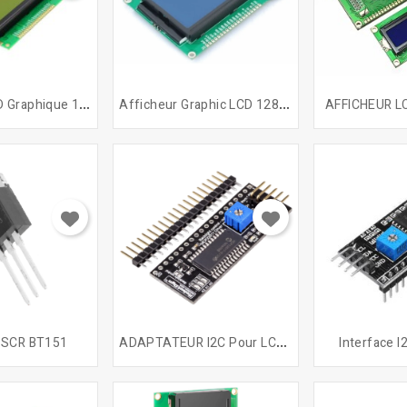
A
Fficheur LCD Graphique 192x64
A
Fficheur Graphic LCD 128x64
AFFICHEUR L
A
DAPTATEUR I2C Pour LCD...
r SCR BT151
Interface I