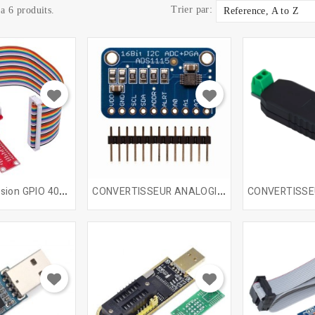
Trier par:
 a 6 produits.
Reference, A to Z
C
Arte D'extension GPIO 40pin
C
ONVERTISSEUR ANALOGIQUE...