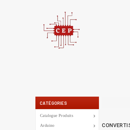
C
You
CATÉGORIES

Catalogue Produits
CONVERTI

Arduino