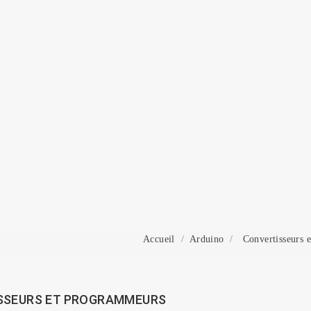
onnexion
 need to be logged in to save products in your wish list.
Annuler
Connexion
Accueil
Arduino
Convertisseurs 
SSEURS ET PROGRAMMEURS