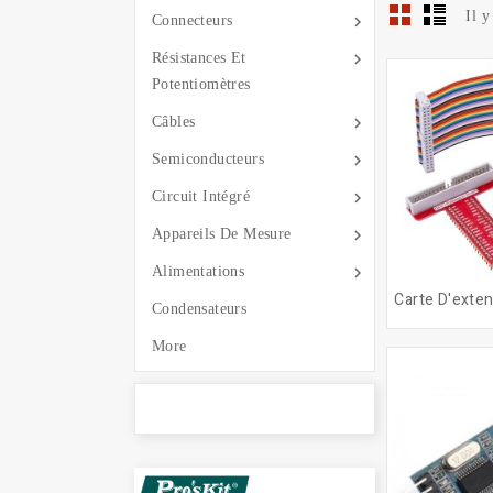
Il y

Connecteurs

Résistances Et
Potentiomètres

Câbles

Semiconducteurs

Circuit Intégré

Appareils De Mesure

Alimentations
Condensateurs
More