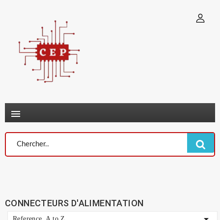
×
Connexion
You need to be logged in to save products in your wish list.
Annuler
Connexion

CONNECTEURS D'ALIMENTATION

Reference, A to Z