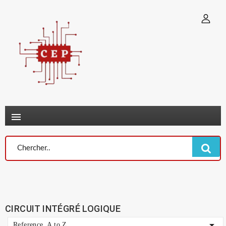
×
Connexion
You need to be logged in to save products in your wish list.
Annuler
Connexion

CIRCUIT INTÉGRÉ LOGIQUE

Reference, A to Z