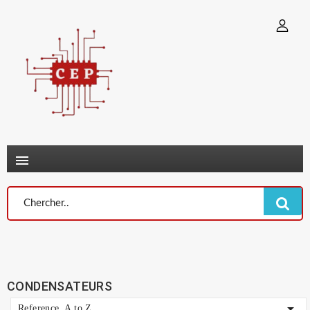
×
Connexion
You need to be logged in to save products in your wish list.
Annuler
Connexion

CONDENSATEURS

Reference, A to Z