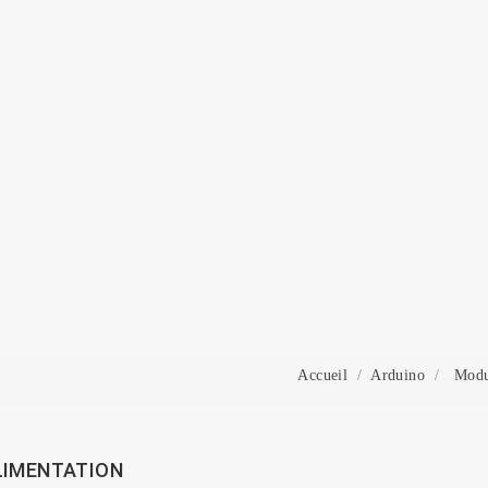
onnexion
 need to be logged in to save products in your wish list.
Annuler
Connexion
Accueil
Arduino
Modu
LIMENTATION