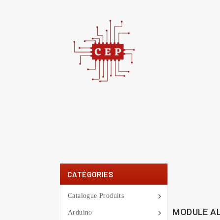
C
You
CATÉGORIES

Catalogue Produits
MODULE A

Arduino