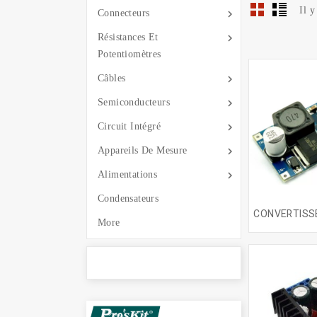
Il y

Connecteurs

Résistances Et
Potentiomètres

Câbles

Semiconducteurs

Circuit Intégré

Appareils De Mesure

Alimentations
Condensateurs
More