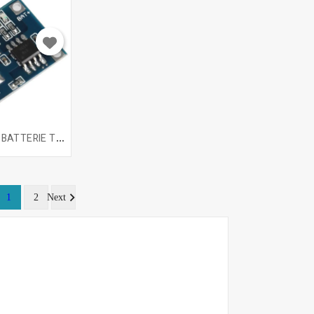
C
HARGEUR DE BATTERIE TP4056

1
2
Next