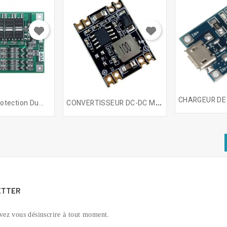
C
ONVERTISSEUR DC-DC MP1484EN
otection Du...
ETTER
vez vous désinscrire à tout moment.