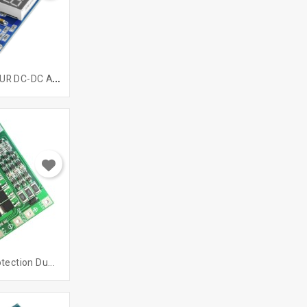
C
ONVERTISSEUR DC-DC AVEC...
tection Du...