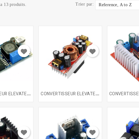
Trier par:
 a 13 produits.
Reference, A to Z
C
ONVERTISSEUR ELEVATEUR...
C
ONVERTISSEUR ELEVATEUR...