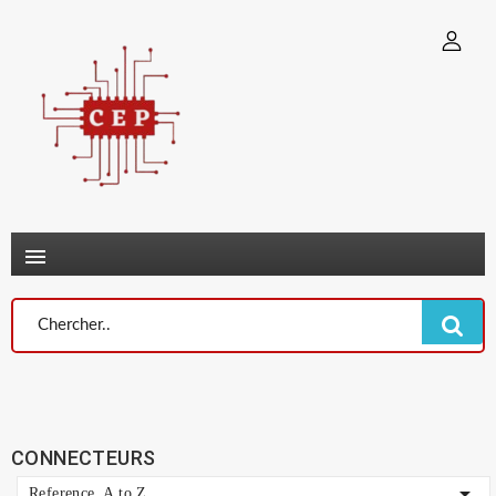
×
Connexion
You need to be logged in to save products in your wish list.
Annuler
Connexion

CONNECTEURS

Reference, A to Z