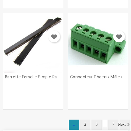
Barrette Femelle Simple Rangée
Connecteur Phoenix Mâle /...
…
1
2
3
7
Next