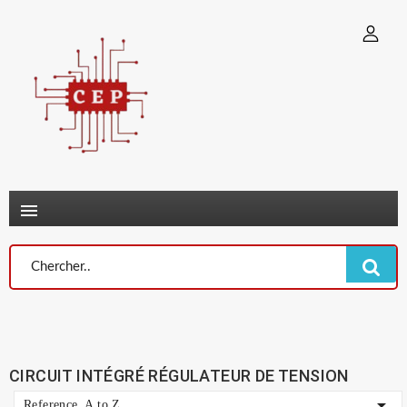
×
Connexion
You need to be logged in to save products in your wish list.
Annuler
Connexion

CIRCUIT INTÉGRÉ RÉGULATEUR DE TENSION

Reference, A to Z