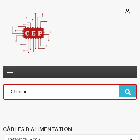
×
Connexion
You need to be logged in to save products in your wish list.
Annuler
Connexion

CÂBLES D'ALIMENTATION

Reference, A to Z