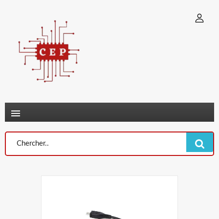
×
Connexion
You need to be logged in to save products in your wish list.
Annuler
Connexion
