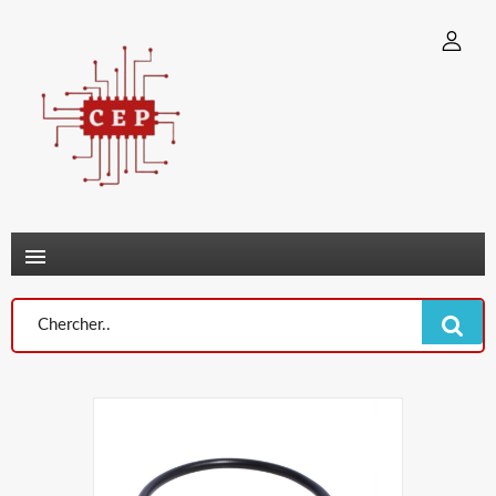
×
Connexion
You need to be logged in to save products in your wish list.
Annuler
Connexion
