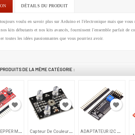
ION
DÉTAILS DU PRODUIT
toujours voulu en savoir plus sur Arduino et l'électronique mais que vou
e nos kits débutants et nos kits avancés, fournissent l'ensemble parfait d
er toutes les idées passionnantes que vous pourriez avoir.
PRODUITS DE LA MÊME CATÉGORIE :
D
RIVER STEPPER MOTOR A3967
C
Apteur De Couleurs TCS3200
A
DAPTATEUR I2C Pour LCD...