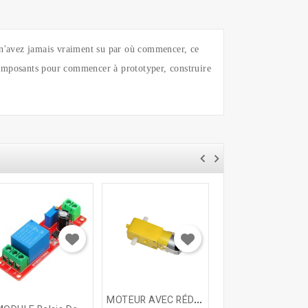
s n'avez jamais vraiment su par où commencer, ce
e composants pour commencer à prototyper, construire
M
OTEUR AVEC RÉDUCTEUR DC 3-6V
L