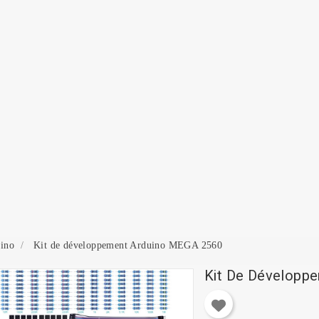
onnexion
 need to be logged in to save products in your wish list.
Annuler
Connexion
ino
Kit de développement Arduino MEGA 2560
Kit De Développ