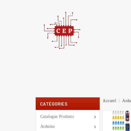
C
You
Accueil
Ardu
CATÉGORIES

Catalogue Produits

Arduino