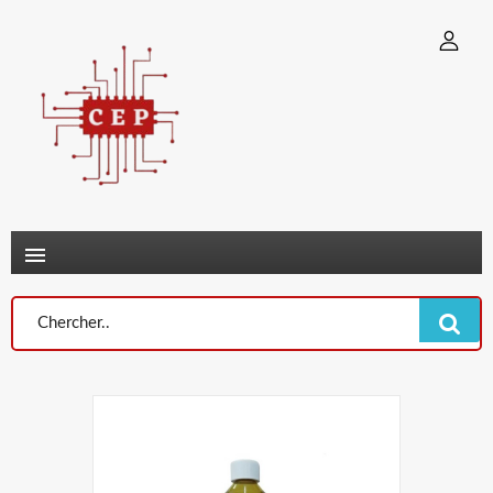
×
Connexion
You need to be logged in to save products in your wish list.
Annuler
Connexion
