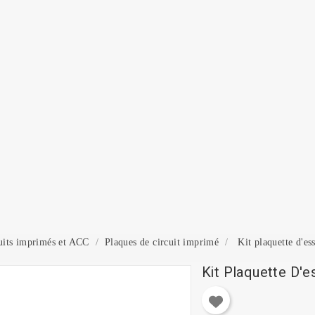
onnexion
 need to be logged in to save products in your wish list.
Annuler
Connexion
uits imprimés et ACC
Plaques de circuit imprimé
Kit plaquette d'es
Kit Plaquette D'e