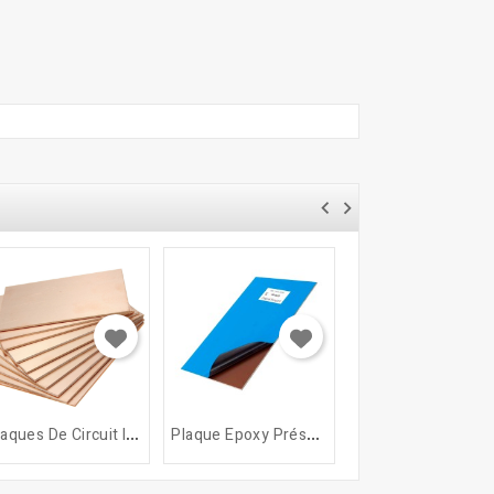
P
Laques De Circuit Imprimé...
P
Laque Epoxy Présensibilisé