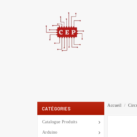
C
You
Accueil
Circ
CATÉGORIES

Catalogue Produits

Arduino