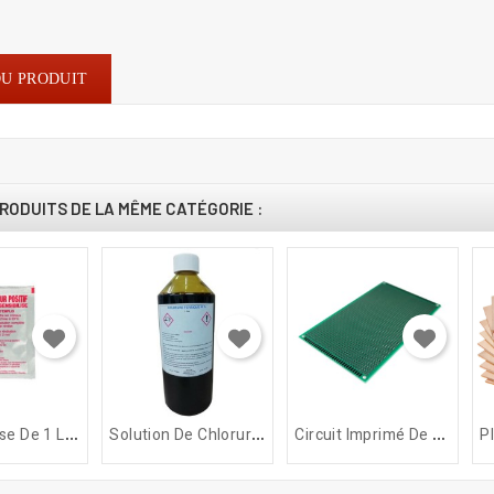
DU PRODUIT
RODUITS DE LA MÊME CATÉGORIE :
S
Achet Dose De 1 Litre De...
S
Olution De Chlorure...
C
Ircuit Imprimé De Grille...