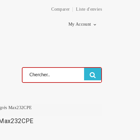
Comparer
Liste d'envies
×
My Account

tégrés Max232CPE
s Max232CPE