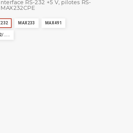
'interface RS-232 +5 V, pilotes RS-
x MAX232CPE
232
MAX233
MAX491
.....