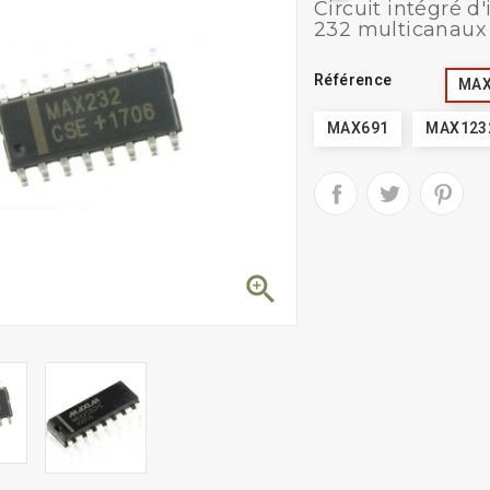
Circuit intégré d
232 multicanau
Référence
MAX
MAX691
MAX1232/
