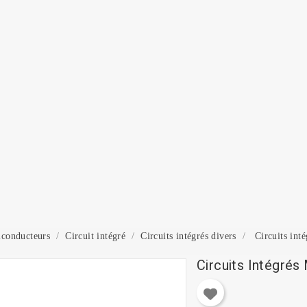
onnexion
 need to be logged in to save products in your wish list.
Annuler
Connexion
conducteurs
Circuit intégré
Circuits intégrés divers
Circuits in
Circuits Intégré