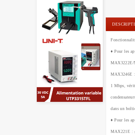
DESCRIPT
Fonctionnalit
♦ Pour les ap
MAX3222E/
MAX3246E : +
1 Mbps, vérit
condensateur
dans un boî
♦ Pour les ap
MAX221E : ± 