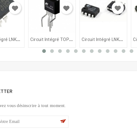
C
Ircuit Intégré LNK626PG
C
Ircuit Intégré TOP256YN
C
Ircuit Intégré LNK304PN /...
ETTER
vez vous désinscrire à tout moment.