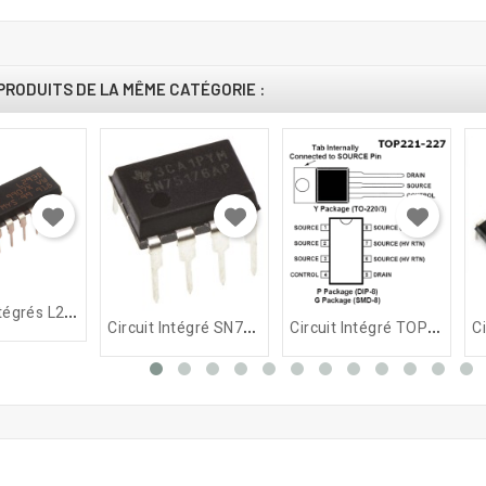
PRODUITS DE LA MÊME CATÉGORIE :
C
Ircuits Intégrés L293D
C
Ircuit Intégré SN75176A
C
Ircuit Intégré TOP223P /...