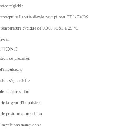
rvice réglable
ource/puits à sortie élevée peut piloter TTL/CMOS
de température typique de 0,005 %/oC à 25 °C
-à-rail
ATIONS
tion de précision
 d'impulsions
tion séquentielle
 de temporisation
 de largeur d'impulsion
 de position d'impulsion
d'impulsions manquantes