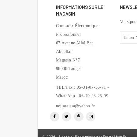
INFORMATIONS SUR LE
NEWSL
MAGASIN
Vous pou
Comptoir Électronique
Professionnel
67 Avenue Allal Ben
Abdellah
Magasin N°7
90000 Tanger
Maroc
TEL/Fax : 05-31-07-36-71 -
WhatsApp : 06-79-23-25-09
nejjaraissa@yahoo.fr
Facebook
Twitter
Pinterest
Instagram
© 2026 - Logiciel Ecommerce par PrestaShop™