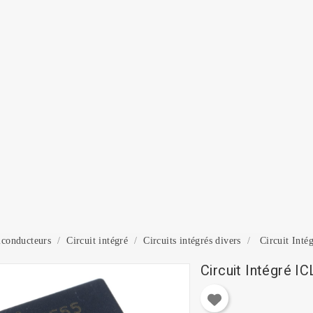
onnexion
 need to be logged in to save products in your wish list.
Annuler
Connexion
conducteurs
Circuit intégré
Circuits intégrés divers
Circuit Int
Circuit Intégré I