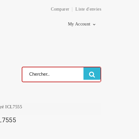
Comparer
Liste d'envies
×
My Account

égré ICL7555
CL7555